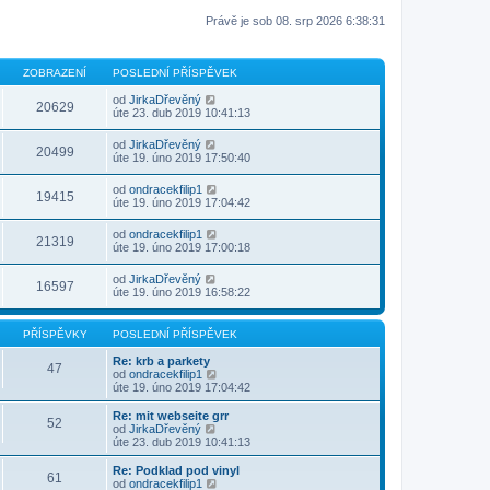
Právě je sob 08. srp 2026 6:38:31
ZOBRAZENÍ
POSLEDNÍ PŘÍSPĚVEK
od
JirkaDřevěný
20629
úte 23. dub 2019 10:41:13
od
JirkaDřevěný
20499
úte 19. úno 2019 17:50:40
od
ondracekfilip1
19415
úte 19. úno 2019 17:04:42
od
ondracekfilip1
21319
úte 19. úno 2019 17:00:18
od
JirkaDřevěný
16597
úte 19. úno 2019 16:58:22
PŘÍSPĚVKY
POSLEDNÍ PŘÍSPĚVEK
Re: krb a parkety
47
Z
od
ondracekfilip1
o
úte 19. úno 2019 17:04:42
b
r
Re: mit webseite grr
52
a
Z
od
JirkaDřevěný
z
o
úte 23. dub 2019 10:41:13
i
b
t
r
Re: Podklad pod vinyl
61
p
a
Z
od
ondracekfilip1