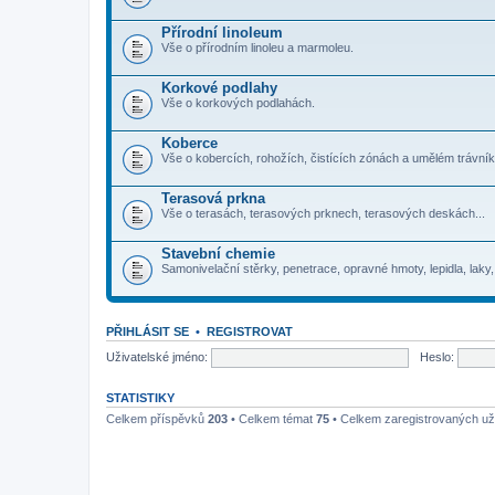
Přírodní linoleum
Vše o přírodním linoleu a marmoleu.
Korkové podlahy
Vše o korkových podlahách.
Koberce
Vše o kobercích, rohožích, čistících zónách a umělém trávník
Terasová prkna
Vše o terasách, terasových prknech, terasových deskách...
Stavební chemie
Samonivelační stěrky, penetrace, opravné hmoty, lepidla, laky, o
PŘIHLÁSIT SE
•
REGISTROVAT
Uživatelské jméno:
Heslo:
STATISTIKY
Celkem příspěvků
203
• Celkem témat
75
• Celkem zaregistrovaných už