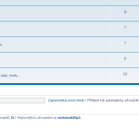
9
7
7
u.
5
10
leje, tmely,...
Zapomněl(a) jsem heslo
|
Přihlásit mě automaticky při každ
ivatelů
10
• Nejnovějším uživatelem je
ondracekfilip1