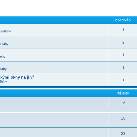
ODPOVĚDI
1
podlahy
2
odlahy
1
lahy
1
dlahy
lkými okny na jih?
1
dlahy
TÉMATA
16
18
23