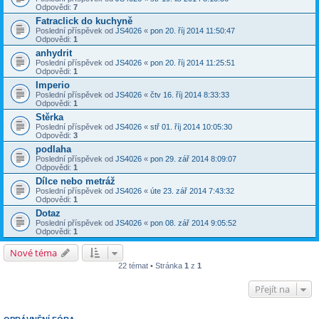
Odpovědi:
7
Fatraclick do kuchyně
Poslední příspěvek od
JS4026
«
pon 20. říj 2014 11:50:47
Odpovědi:
1
anhydrit
Poslední příspěvek od
JS4026
«
pon 20. říj 2014 11:25:51
Odpovědi:
1
Imperio
Poslední příspěvek od
JS4026
«
čtv 16. říj 2014 8:33:33
Odpovědi:
1
Stěrka
Poslední příspěvek od
JS4026
«
stř 01. říj 2014 10:05:30
Odpovědi:
3
podlaha
Poslední příspěvek od
JS4026
«
pon 29. zář 2014 8:09:07
Odpovědi:
1
Dílce nebo metráž
Poslední příspěvek od
JS4026
«
úte 23. zář 2014 7:43:32
Odpovědi:
1
Dotaz
Poslední příspěvek od
JS4026
«
pon 08. zář 2014 9:05:52
Odpovědi:
1
Nové téma
22 témat • Stránka
1
z
1
Přejít na