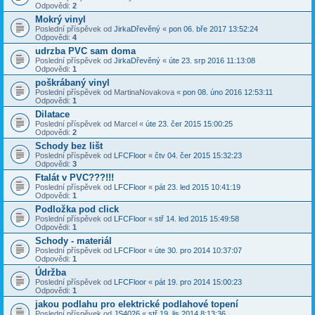
Odpovědi:
2
Mokrý vinyl
Poslední příspěvek od
JirkaDřevěný
«
pon 06. bře 2017 13:52:24
Odpovědi:
4
udrzba PVC sam doma
Poslední příspěvek od
JirkaDřevěný
«
úte 23. srp 2016 11:13:08
Odpovědi:
1
poškrábaný vinyl
Poslední příspěvek od
MartinaNovakova
«
pon 08. úno 2016 12:53:11
Odpovědi:
1
Dilatace
Poslední příspěvek od
Marcel
«
úte 23. čer 2015 15:00:25
Odpovědi:
2
Schody bez lišt
Poslední příspěvek od
LFCFloor
«
čtv 04. čer 2015 15:32:23
Odpovědi:
3
Ftalát v PVC???!!!
Poslední příspěvek od
LFCFloor
«
pát 23. led 2015 10:41:19
Odpovědi:
1
Podložka pod click
Poslední příspěvek od
LFCFloor
«
stř 14. led 2015 15:49:58
Odpovědi:
1
Schody - materiál
Poslední příspěvek od
LFCFloor
«
úte 30. pro 2014 10:37:07
Odpovědi:
1
Údržba
Poslední příspěvek od
LFCFloor
«
pát 19. pro 2014 15:00:23
Odpovědi:
1
jakou podlahu pro elektrické podlahové topení
Poslední příspěvek od
JS4026
«
stř 19. lis 2014 8:13:36