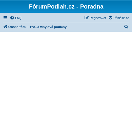
FórumPodlah.cz - Poradna
FAQ
Registrovat
Přihlásit se
H
Obsah fóra
PVC a vinylové podlahy
l
e
d
a
t