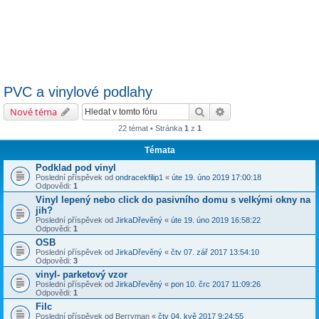
PVC a vinylové podlahy
Hledat
Pokročilé hledání
Nové téma
22 témat • Stránka
1
z
1
Témata
Podklad pod vinyl
Poslední příspěvek od
ondracekfilip1
«
úte 19. úno 2019 17:00:18
Odpovědi:
1
Vinyl lepený nebo click do pasivního domu s velkými okny na
jih?
Poslední příspěvek od
JirkaDřevěný
«
úte 19. úno 2019 16:58:22
Odpovědi:
1
OSB
Poslední příspěvek od
JirkaDřevěný
«
čtv 07. zář 2017 13:54:10
Odpovědi:
3
vinyl- parketový vzor
Poslední příspěvek od
JirkaDřevěný
«
pon 10. črc 2017 11:09:26
Odpovědi:
1
Filc
Poslední příspěvek od
Berryman
«
čtv 04. kvě 2017 9:24:55