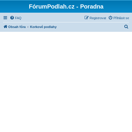
FórumPodlah.cz - Poradna
FAQ
Registrovat
Přihlásit se
H
Obsah fóra
Korkové podlahy
l
e
d
a
t