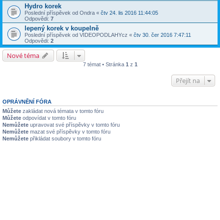
Hydro korek
Poslední příspěvek od
Ondra
«
čtv 24. lis 2016 11:44:05
Odpovědi:
7
lepený korek v koupelně
Poslední příspěvek od
VIDEOPODLAHYcz
«
čtv 30. čer 2016 7:47:11
Odpovědi:
2
Nové téma
7 témat • Stránka
1
z
1
Přejít na
OPRÁVNĚNÍ FÓRA
Můžete
zakládat nová témata v tomto fóru
Můžete
odpovídat v tomto fóru
Nemůžete
upravovat své příspěvky v tomto fóru
Nemůžete
mazat své příspěvky v tomto fóru
Nemůžete
přikládat soubory v tomto fóru