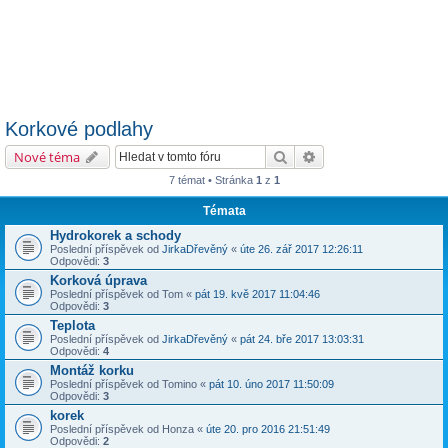
Korkové podlahy
Hledat
Pokročilé hledání
Nové téma
7 témat • Stránka
1
z
1
Témata
Hydrokorek a schody
Poslední příspěvek od
JirkaDřevěný
«
úte 26. zář 2017 12:26:11
Odpovědi:
3
Korková úprava
Poslední příspěvek od
Tom
«
pát 19. kvě 2017 11:04:46
Odpovědi:
3
Teplota
Poslední příspěvek od
JirkaDřevěný
«
pát 24. bře 2017 13:03:31
Odpovědi:
4
Montáž korku
Poslední příspěvek od
Tomino
«
pát 10. úno 2017 11:50:09
Odpovědi:
3
korek
Poslední příspěvek od
Honza
«
úte 20. pro 2016 21:51:49
Odpovědi:
2