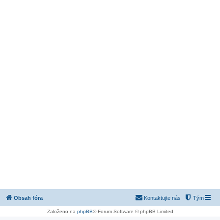
Obsah fóra
Kontaktujte nás
Tým
Založeno na
phpBB
® Forum Software © phpBB Limited