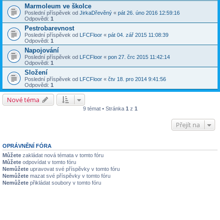
Marmoleum ve školce
Poslední příspěvek od
JirkaDřevěný
«
pát 26. úno 2016 12:59:16
Odpovědi:
1
Pestrobarevnost
Poslední příspěvek od
LFCFloor
«
pát 04. zář 2015 11:08:39
Odpovědi:
1
Napojování
Poslední příspěvek od
LFCFloor
«
pon 27. črc 2015 11:42:14
Odpovědi:
1
Složení
Poslední příspěvek od
LFCFloor
«
čtv 18. pro 2014 9:41:56
Odpovědi:
1
Nové téma
9 témat • Stránka
1
z
1
Přejít na
OPRÁVNĚNÍ FÓRA
Můžete
zakládat nová témata v tomto fóru
Můžete
odpovídat v tomto fóru
Nemůžete
upravovat své příspěvky v tomto fóru
Nemůžete
mazat své příspěvky v tomto fóru
Nemůžete
přikládat soubory v tomto fóru