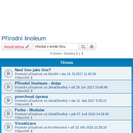
Přírodní linoleum
Hledat
Pokročilé hledání
Nové téma
9 témat • Stránka
1
z
1
Témata
Není lino jako lino?
Poslední příspěvek od
Mira89
«
úte 24. říj 2017 11:40:26
Odpovědi:
2
Přírodní linoleum - dotaz
Poslední příspěvek od
JirkaDřevěný
«
stř 28. čer 2017 15:48:48
Odpovědi:
3
povrchová úprava
Poslední příspěvek od
JirkaDřevěný
«
úte 11. dub 2017 9:35:22
Odpovědi:
5
Forbo - Modular
Poslední příspěvek od
JirkaDřevěný
«
pát 27. kvě 2016 14:18:45
Odpovědi:
1
Vizualizace
Poslední příspěvek od
ArchNovotná
«
stř 23. bře 2016 12:28:18
Odpovědi:
2