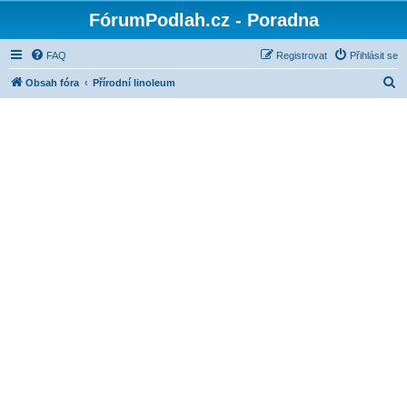
FórumPodlah.cz - Poradna
FAQ
Registrovat
Přihlásit se
H
Obsah fóra
Přírodní linoleum
l
e
d
a
t