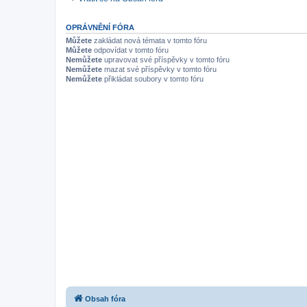
OPRÁVNĚNÍ FÓRA
Můžete
zakládat nová témata v tomto fóru
Můžete
odpovídat v tomto fóru
Nemůžete
upravovat své příspěvky v tomto fóru
Nemůžete
mazat své příspěvky v tomto fóru
Nemůžete
přikládat soubory v tomto fóru
Obsah fóra