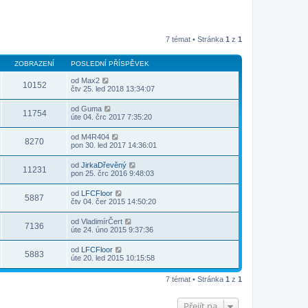
7 témat • Stránka
1
z
1
ZOBRAZENÍ
POSLEDNÍ PŘÍSPĚVEK
od
Max2
10152
čtv 25. led 2018 13:34:07
od
Guma
11754
úte 04. črc 2017 7:35:20
od
M4R404
8270
pon 30. led 2017 14:36:01
od
JirkaDřevěný
11231
pon 25. črc 2016 9:48:03
od
LFCFloor
5887
čtv 04. čer 2015 14:50:20
od
VladimírČert
7136
úte 24. úno 2015 9:37:36
od
LFCFloor
5883
úte 20. led 2015 10:15:58
7 témat • Stránka
1
z
1
Přejít na