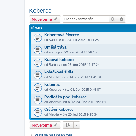
Koberce
Hledat
Pokroč
Nové téma
TÉMATA
Kobercové čtverce
od
Karlos
» úte 23. led 2018 15:11:28
Umělá tráva
od
abc
» pon 22. zář 2014 16:26:15
Kusové koberce
od
Barča
» pon 27. črc 2015 11:17:24
kolečková židle
od
MarekB
» čtv 14. črc 2016 11:41:31
Koberec
od
Koberec
» čtv 04. čer 2015 9:45:07
Podložka pod koberec
od
VladimírČert
» úte 24. úno 2015 9:20:36
Čištění koberce
od
Magda
» úte 20. led 2015 9:25:34
Nové téma
Vrátit se na Obsah fóra