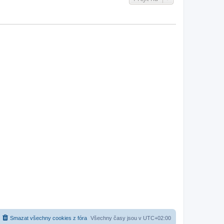
Smazat všechny cookies z fóra
Všechny časy jsou v
UTC+02:00