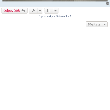
Odpovědět
3 příspěvky • Stránka
1
z
1
Přejít na