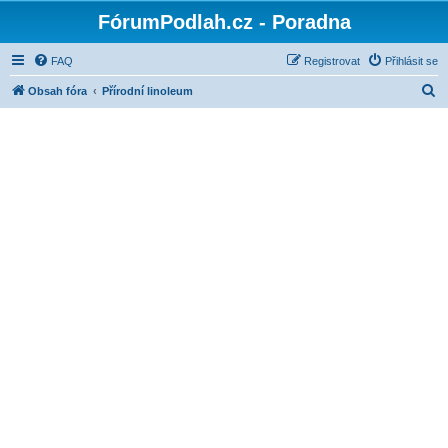
FórumPodlah.cz - Poradna
FAQ
Registrovat
Přihlásit se
H
Obsah fóra
Přírodní linoleum
l
e
d
a
t