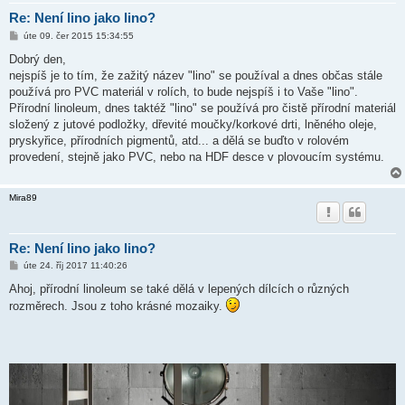
Re: Není lino jako lino?
P
úte 09. čer 2015 15:34:55
ř
í
Dobrý den,
s
nejspíš je to tím, že zažitý název "lino" se používal a dnes občas stále
p
ě
používá pro PVC materiál v rolích, to bude nejspíš i to Vaše "lino".
v
Přírodní linoleum, dnes taktéž "lino" se používá pro čistě přírodní materiál
e
k
složený z jutové podložky, dřevité moučky/korkové drti, lněného oleje,
pryskyřice, přírodních pigmentů, atd... a dělá se buďto v rolovém
provedení, stejně jako PVC, nebo na HDF desce v plovoucím systému.
Mira89
Re: Není lino jako lino?
P
úte 24. říj 2017 11:40:26
ř
í
Ahoj, přírodní linoleum se také dělá v lepených dílcích o různých
s
rozměrech. Jsou z toho krásné mozaiky.
p
ě
v
e
k