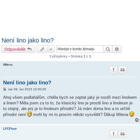
Není lino jako lino?
Hledat
Pokročilé h
Odpovědět
3 příspěvky • Stránka
1
z
1
Milena
Není lino jako lino?
P
úte 09. čer 2015 10:00:05
ř
í
Ahoj všem podlahářům, chtěla bych se zeptat jaký je rozdíl mezi linoleem
s
a linem? Měla jsem za to to, že klasický lino je prostě lino a linoleum je
p
ě
to stejný, ale prý je to linoleum přírodní? Já mám doma lino a to určitě
v
přírodní není
mohl by mi to prosím někdo vysvětlit? Děkuji Milena
e
k
LFCFloor