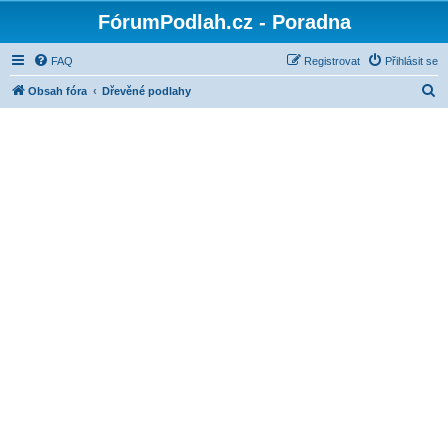
FórumPodlah.cz - Poradna
FAQ
Registrovat
Přihlásit se
H
Obsah fóra
Dřevěné podlahy
l
e
d
a
t