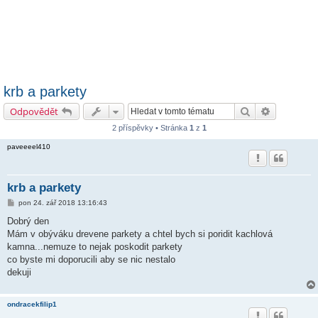
krb a parkety
Hledat
Pokročilé h
Odpovědět
2 příspěvky • Stránka
1
z
1
paveeeel410
krb a parkety
P
pon 24. zář 2018 13:16:43
ř
í
Dobrý den
s
Mám v obýváku drevene parkety a chtel bych si poridit kachlová
p
ě
kamna...nemuze to nejak poskodit parkety
v
co byste mi doporucili aby se nic nestalo
e
k
dekuji
ondracekfilip1