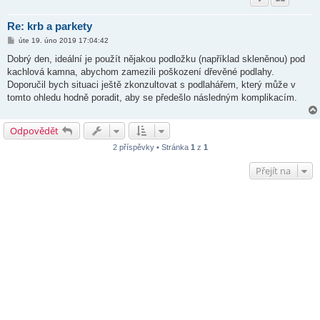
Re: krb a parkety
P
úte 19. úno 2019 17:04:42
ř
í
Dobrý den, ideální je použít nějakou podložku (například skleněnou) pod
s
kachlová kamna, abychom zamezili poškození dřevěné podlahy.
p
ě
Doporučil bych situaci ještě zkonzultovat s podlahářem, který může v
v
tomto ohledu hodně poradit, aby se předešlo následným komplikacím.
e
k
Odpovědět
2 příspěvky • Stránka
1
z
1
Přejít na